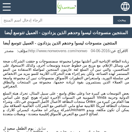
يبحث
المنتجين منسوجات ليسوا وحدهم الذين يزدادون - العميل تتوسع أيضا
المنتجين منسوجات ليسوا وحدهم الذين يزدادون - العميل تتوسع أيضا
الافراج عن:
2016-06-04
http://www.nonwovens.com/nonwo
مصدر:
مؤلف:
منسوجات و
زيادة الطاقة الإنتاجية التي أعلنتها مؤخرا مجموعة س
حققت الشركات ضجة
في وسائل الإعلام، مع مزيج من خطوط جديدة وتوسعات أخرى، وكذلك الاستحواذ على
المنافسين، والتي تبين أن السلع لفة عازمون المنتجين لمواصلة الاستفادة من النمو
المستمر لهذه الصناعة. ولكن يتم إجراء هذه التحركات اللازمة للنمو مزيد من الانخفاض
الأسواق منسوجات
في سلسلة التوريد، واستعراض التطورات
تبين أن مجموعة واسعة
من العملاء الذين يستثمرون بقوة لزيادة حجمها، مجموعة من المنتجات والنطاق
الجغرافي.
بعض التوسعات هي كبيرة جدا وعلى نطاق واسع - على سبيل المثال، تحرك هيئة السلع
التموينية في السنوات الأخيرة لشراء هونج كونج على أساس Vinda الدولية وحزمة
منتجات النظافة الأعمال الأصل السويدي في ذلك، وشراء Ontex هذا العام من كبيرة من
منتجات النظافة أمريكا اللاتينية صانع مابي. التنافس مع الشركات العالمية العملاقة مثل
شركة بروكتر اند مقامرة، كيمبرلي كلارك وUnicharm يمكن أن تكون مكلفة، ويبدو
لصالح لاعبين مع التعرض للأسواق إقليمية متعددة - وبعملات متعددة.
سابق :
يوم الطفل سعيد ل