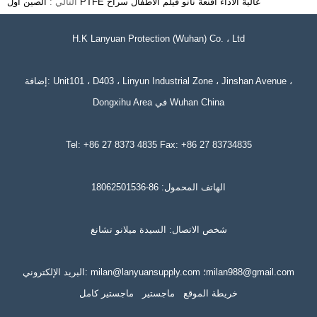
الصين أول PTFE عالية الأداء أقنعة نانو فيلم الأطفال سراح
التالي :
H.K Lanyuan Protection (Wuhan) Co. ، Ltd
إضافة: Unit101 ، D403 ، Linyun Industrial Zone ، Jinshan Avenue ،
Dongxihu Area في Wuhan China
Tel: +86 27 8373 4835 Fax: +86 27 83734835
الهاتف المحمول: 86-18062501536
شخص الاتصال: السيدة ميلانو تشانغ
البريد الإلكتروني: milan@lanyuansupply.com ؛milan988@gmail.com
خريطة الموقع
ماجستير
ماجستير كامل