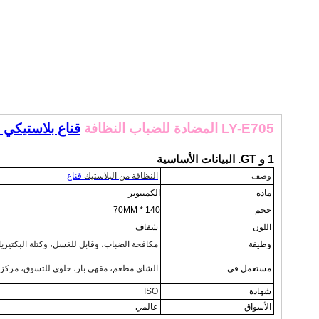
LY-E705 المضادة للضباب النظافة
قناع بلاستيكي
1 و GT. البيانات الأساسية
وصف
النظافة من البلاستيك
قناع
مادة
الكمبيوتر
حجم
140 * 70MM
اللون
شفاف
وظيفة
مكافحة الضباب، وقابل للغسل، وكتلة البكتيريا
مستعمل في
الشاي مطعم، مقهى بار، حلوى للتسوق، مركز 
شهادة
ISO
الأسواق
عالمي