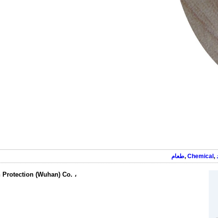
,
Chemical
,
طعام
 Protection (Wuhan) Co. ،