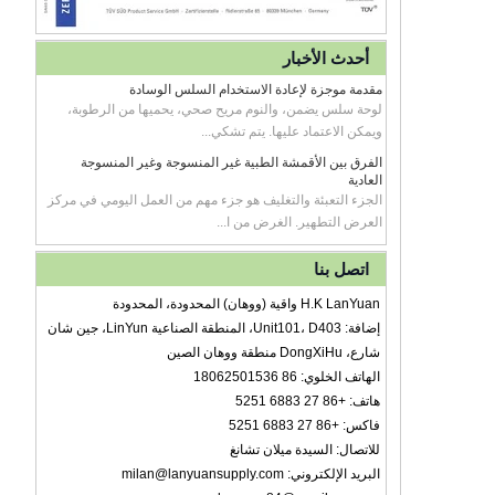
أحدث الأخبار
مقدمة موجزة لإعادة الاستخدام السلس الوسادة
لوحة سلس يضمن، والنوم مريح صحي، يحميها من الرطوبة،
ويمكن الاعتماد عليها. يتم تشكي...
الفرق بين الأقمشة الطبية غير المنسوجة وغير المنسوجة
العادية
الجزء التعبئة والتغليف هو جزء مهم من العمل اليومي في مركز
العرض التطهير. الغرض من ا...
اتصل بنا
H.K LanYuan واقية (ووهان) المحدودة، المحدودة
إضافة: Unit101، D403، المنطقة الصناعية LinYun، جين شان
شارع، DongXiHu منطقة ووهان الصين
الهاتف الخلوي: 86 18062501536
هاتف: +86 27 6883 5251
فاكس: +86 27 6883 5251
للاتصال: السيدة ميلان تشانغ
البريد الإلكتروني: milan@lanyuansupply.com