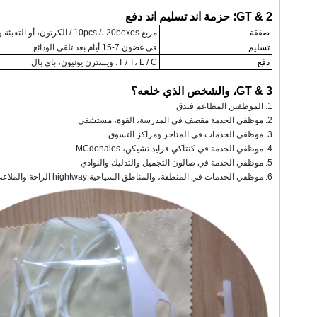
2 & GT؛ حزمة اند تسليم اند دفع
صفقة
مربع 10pcs /، 20boxes / الكرتون، أو التعبئة والتغليف واحد
تسليم
في غضون 7-15 أيام بعد تلقي الودائع
دفع
T / T، L / C، ويسترن يونيون، باي بال
3 & GT، والشخص الذي خلعه؟
1. الموظفين المطاعم فندق
2. موظفي الخدمة مقصف في المدرسة، القوة، مستشفى
3. موظفي الخدمات في المتاجر ومراكز التسوق
4. موظفي الخدمة في كنتاكي فرايد تشيكن، MCdonales
5. موظفي الخدمة في صالون التجميل والتدليك والنوادي
6. موظفي الخدمات في المنطقة، والمناطق السياحية hightway الراحة والملاعب