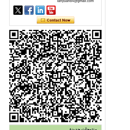
lanyuan84@gmail.com
قناع للوجه يمكن التخلص منه بثلاث
طبقات من الأذن للاستخدام مرة
واحدة للرعاية الصحية
منتوجات جديدة