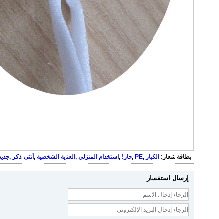
بطاقة شعار:
الكبار
,
PE
,
حار!
,
استخدام المنزلي
,
العناية الشخصية
,
أنثى
,
ذكر
,
جديد
إرسال استفسار