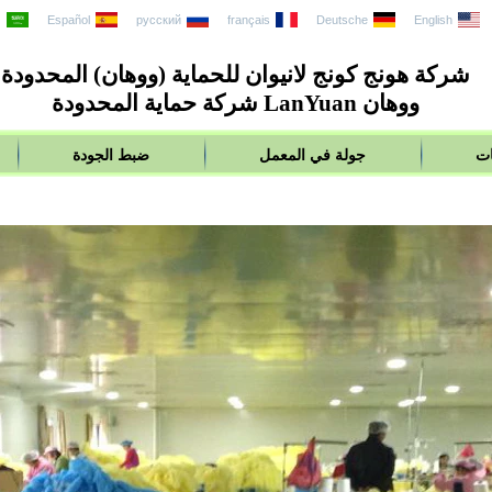
English
Deutsche
français
русский
Español
ع
شركة هونج كونج لانيوان للحماية (ووهان) المحدودة
ووهان LanYuan شركة حماية المحدودة
ات
جولة في المعمل
ضبط الجودة