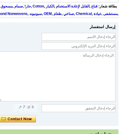
بطاقة شعار:
قناع
,
القابل لإعادة الاستخدام
,
الكبار
,
Cotton
,
حار!
,
صمام
,
مسحوق ا
,
مستشفى
,
عيادة
,
Chemical
,
صناعي
,
طعام
,
OEM
,
سبونبوند
,
bond Nonwovens
إرسال استفسار