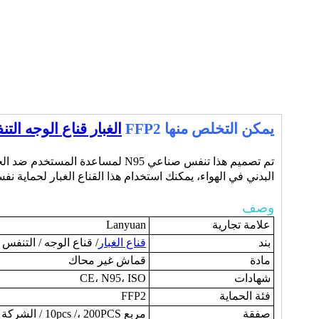
يمكن التخلص منها FFP2
الغبار قناع الوجه الت
تم تصميم هذا تنفس صناعي N95 لمس
البدني في الهواء، يمكنك استخدام هذا القناع الغبار لحماية نف
وصف
علامة تجارية
Lanyuan
بند
قناع الغبار
/ قناع الوجه / التنفس / ق
مادة
قماش غير محاك
شهادات
CE، N95، ISO
فئة الحماية
FFP2
صفقة
مربع 10pcs /، 200PCS / الشركة التونسية للملاحة