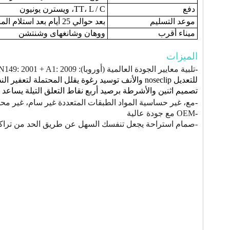
دفع
TT، L / C، ويسترن يونيون
موعد التسليم
بعد حوالي 25 أيام بعد استلام المبلغ الخاص بك
ميناء أقرب
ووهان وشانغهاى وشنتشن
الميزات
-
تلبية معايير الجودة العالمية (أوروبا): EN149: 2001 + A1: 2009
للتعديل noseclip والأنف توسيد رغوة يقلل المحتملة لتعفير النظارات، ويساعد على ضمان وجود ختم وتناسب بشكل أفضل.
تصميم اثنين والأشرطة برصيد أربع نقاط التعلق التيلة يساعد 
-
مع، غير حساسية المواد الطبقات المتعددة غير سام، غير محف
-
OEM مع جودة عالية
-
صمام استراحة يجعل تنفسك السهل عن طريق الحد من تراكم