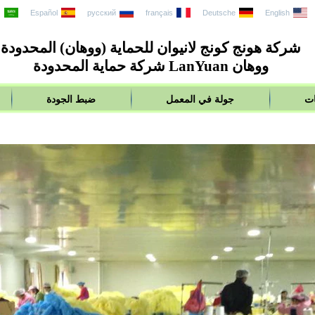
English
Deutsche
français
русский
Español
ع
شركة هونج كونج لانيوان للحماية (ووهان) المحدودة
ووهان LanYuan شركة حماية المحدودة
ات
جولة في المعمل
ضبط الجودة