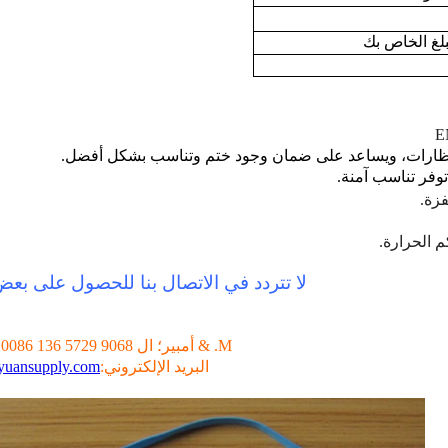
توفر تناسب آمنة.
زة.
 الحرارة.
لا تتردد في الاتصال بنا للحصول على بعض
M. & أمبير؛ ال WhatsApp: 0086 136 5729 9068
البريد الإلكتروني:
yuansupply.com