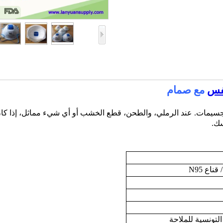
نفس
مع صمام
اعدة المستخدم ضد الجسيمات. عند الرملي، والطحن، قطع الخشب أو أي شيء مماثل، إذا 
سك.
ناع N95