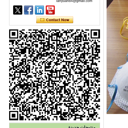
lanyuan84@gmail.com
قناع للوجه يمكن التخلص منه بثلاث
طبقات من الأذن للاستخدام مرة
واحدة للرعاية الصحية
منتوجات جديدة
يمكن التخلص منها عزل عالية الجودة