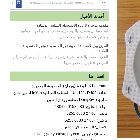
أحدث الأخبار
مقدمة موجزة لإعادة الاستخدام السلس الوسادة
لوحة سلس يضمن، والنوم مريح صحي، يحميها من الرطوبة،
ويمكن الاعتماد عليها. يتم تشكي...
الفرق بين الأقمشة الطبية غير المنسوجة وغير المنسوجة
العادية
الجزء التعبئة والتغليف هو جزء مهم من العمل اليومي في مركز
العرض التطهير. الغرض من ا...
اتصل بنا
H.K LanYuan واقية (ووهان) المحدودة، المحدودة
إضافة: Unit101، D403، المنطقة الصناعية LinYun، جين شان
شارع، DongXiHu منطقة ووهان الصين
الهاتف الخلوي: 86 18062501536
هاتف: +86 27 6883 5251
فاكس: +86 27 6883 5251
للاتصال: السيدة ميلان تشانغ
البريد الإلكتروني: milan@lanyuansupply.com