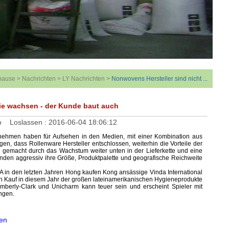
hause
>
Nachrichten
>
LY Nachrichten
>
Nonwovens Hersteller sind nicht ...
die wachsen - der Kunde baut auch
o
Loslassen :
2016-06-04 18:06:12
nehmen haben für Aufsehen in den Medien, mit einer Kombination aus
n, dass Rollenware Hersteller entschlossen, weiterhin die Vorteile der
gemacht durch das Wachstum weiter unten in der Lieferkette und eine
unden aggressiv ihre Größe, Produktpalette und geografische Reichweite
CA in den letzten Jahren Hong kaufen Kong ansässige Vinda International
n Kauf in diesem Jahr der großen lateinamerikanischen Hygieneprodukte
mberly-Clark und Unicharm kann teuer sein und erscheint Spieler mit
ngen.
ben