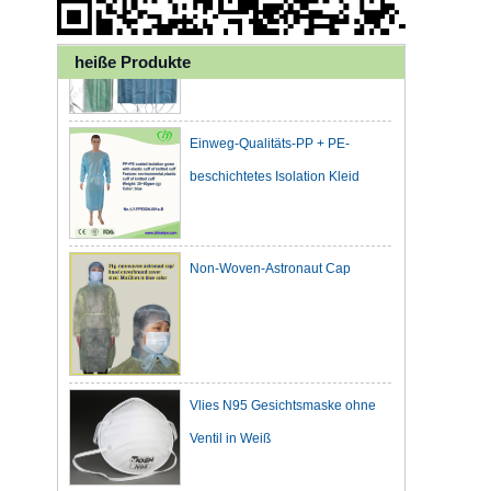
Gesichtsmaske für die
Gesundheitsfürsorge
heiße Produkte
Einweg-Qualitäts-PP + PE-
beschichtetes Isolation Kleid
Non-Woven-Astronaut Cap
Vlies N95 Gesichtsmaske ohne
Ventil in Weiß