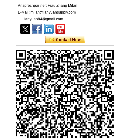
Ansprechpartner: Frau Zhang Milan
E-Mail: milan@lanyuansupply.com
lanyuan84@gmail.com
Ly 3-Ply Ear Loop Einweg-