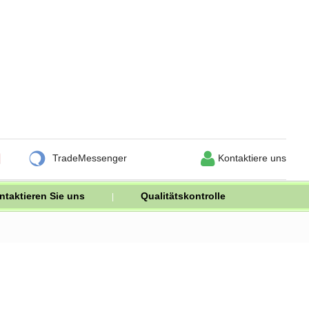


TradeMessenger
Kontaktiere uns
ntaktieren Sie uns
Qualitätskontrolle
|