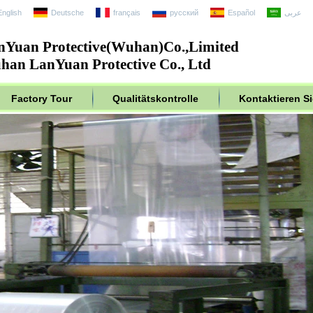
English
Deutsche
français
русский
Español
عربى
nYuan Protective(Wuhan)Co.,Limited
an LanYuan Protective Co., Ltd
Factory Tour
Qualitätskontrolle
Kontaktieren S