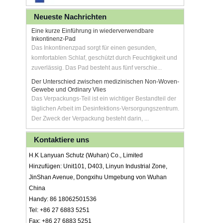
Neueste Nachrichten
Eine kurze Einführung in wiederverwendbare
Inkontinenz-Pad
Das Inkontinenzpad sorgt für einen gesunden,
komfortablen Schlaf, geschützt durch Feuchtigkeit und
zuverlässig. Das Pad besteht aus fünf verschie...
Der Unterschied zwischen medizinischen Non-Woven-
Gewebe und Ordinary Vlies
Das Verpackungs-Teil ist ein wichtiger Bestandteil der
täglichen Arbeit im Desinfektions-Versorgungszentrum.
Der Zweck der Verpackung besteht darin, ...
Kontaktiere uns
H.K Lanyuan Schutz (Wuhan) Co., Limited
Hinzufügen: Unit101, D403, Linyun Industrial Zone,
JinShan Avenue, Dongxihu Umgebung von Wuhan
China
Handy: 86 18062501536
Tel: +86 27 6883 5251
Fax: +86 27 6883 5251