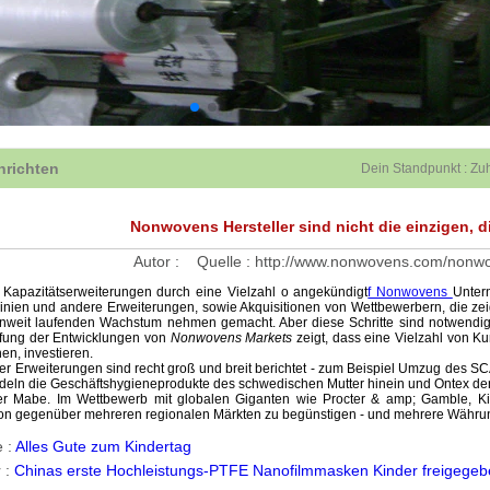
hrichten
Dein Standpunkt :
Zu
Nonwovens Hersteller sind nicht die einzigen, 
Autor :
Quelle :
http://www.nonwovens.com/nonw
e Kapazitätserweiterungen durch eine Vielzahl o angekündigt
f Nonwovens
Unter
nien und andere Erweiterungen, sowie Akquisitionen von Wettbewerbern, die zeige
nweit laufenden Wachstum nehmen gemacht. Aber diese Schritte sind notwendig 
fung der Entwicklungen von
Nonwovens Markets
zeigt, dass eine Vielzahl von K
en, investieren.
er Erweiterungen sind recht groß und breit berichtet - zum Beispiel Umzug des S
deln die Geschäftshygieneprodukte des schwedischen Mutter hinein und Ontex de
ler Mabe. Im Wettbewerb mit globalen Giganten wie Procter & amp; Gamble, Ki
ion gegenüber mehreren regionalen Märkten zu begünstigen - und mehrere Währu
e :
Alles Gute zum Kindertag
 :
Chinas erste Hochleistungs-PTFE Nanofilmmasken Kinder freigege