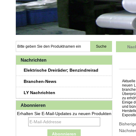
Nac
Nachrichten
Elektrische Dreiräder; Benzindreirad
Branchen-News
Aktuell
neuen Li
branche
LY Nachrichten
Überprü
zu erhöh
Einige d
Abonnieren
und bün
Herstel
Erhalten Sie E-Mail-Updates zu neuen Produkten
Exposit
Bisherig
Nächster