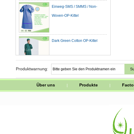
Einweg-SMS / SMMS / Non-
Woven-OP-Kittel
Dark Green Cotton OP-Kittel
Wasserdichtes PVC-Schürze mit
Produktwarnung:
Easy Krawatten und Corns-Knopf
Über uns
Produkte
Facto
|
|
in der weißen Farbe
FFP2 Staubmaske ohne Ventil mit
komfortabler Nasenklammer
Chirurgische Einweg