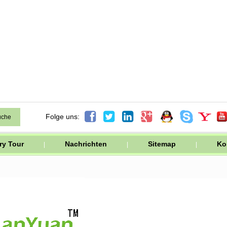




Folge uns:
ry Tour
Nachrichten
Sitemap
Ko
|
|
|