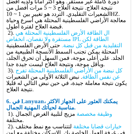
دورة كاملة غير مستقر. وهو أكثر أمانا ولديه أفضل
نتيجة العلاج. نتيجة العلاج 3 ~ 5 مرات أفضل من
الشعيرات التقليدي. التردد هو تغيير بين 1 ~ 10HZ.
معالجة الأراضي الفلسطينية المحتلة هي أسرع وحياة
قبضة العلاج لفترة أطول.
ال
الطاقة الأرض الفلسطينية المحتلة هي
2).
مستقرة ولا نقصان، انخفاض IPL الطاقة لكن
التقليدية من قبل كل نبضة.
حتى الأرض الفلسطينية
المحتلة
يمكن تجنب السمط الأنسجة الطبيعية من
الجلد
.
على أعلى موجة، فمن السهل أن تحرق الجلد،
وبأقل موجة، ونتيجة العلاج ليست جيدة جدا.
كل نبضة من الأراضي الفلسطينية المحتلة تفرج
3).
عن نفس الطاقة
. نبض الثلاثة الأولى من الشعيرات
يكون نتيجة معاملة جيدة، في حين نبض التالي له قليلا
نتيجة العلاج.
في Lanyuan، يمكنك العثور على الجهاز الأكثر
6.
مناسبة لحياتك المهنية الجمال.
وظيفة مخصصة
مزيج لتلبية الغرض الجمال
1).
مختلفة.
خيارات قضايا مختلفة
لتتناسب مع نمط مختلف
2).
في غرفة العمل الخاصة بك. الإسكان مختلفة مع لون