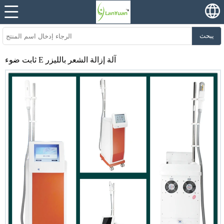
يبحث
ثابت ضوء E آلة إزالة الشعر بالليزر