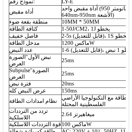
LY-E
نموذج رقم:
اة مقبض واحد (53
نانومتر 950nm الأشعة أو
أداة مقبض
640nm-950nm الأشعة)
10MM * 50MM
منطقة بقعة ضوء
CM2، 1J يخطو
/
1-50J
كثافة الطاقة
2-5s (قابل للتعديل)، 1S يخطو
فاصل خفيف
00W
ماكس 12
مدخل الطاقة
قابل للتعديل)، يخطو 1 نبض
عدد النبض
نبض الأول
"
الصورة
25ms
العرض
الصورة
"
Subpulse
25ms
العرض
20ms
فترة نبض
150ms
عرض النبض كله
لطاقة مع التكنولوجيا الأراضي
نظام امدادات الطاقة
الفلسطينية المحتلة
تردد من الترددات
2.64 ميغاهيرتز
اللاسلكية
W
ماكس
100
قوة الترددات اللاسلكية
AC: 220V + 10٪، 50HZ. 110
طاقة كهربائية شغالة