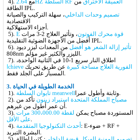
2.64HZ السلطة RF العميقة الاختراق
من
مع
4).
الطاقة IPL.
تصميم وحدات الداخلي
، سهلة التركيب والصيانة
الاقتصادية
أجزاء الاستهلاكية.
E قوة محرك الفوتون
، وتأثير العلاج 2-3 مرات
5).
أفضل من الأجهزة الضوئية التقليدية IPL.
تأثير إزالة الشعر هو أفضل
من المعدات ليزر ديود
6).
808nm الليزر والكثير غير مؤلم.
اطلاق النار سريع 1-10 في الثانية الواحدة،
7).
chieve الفورية العلاج مساحة كبيرة
عن طريق تحريك
ا
المسبار على الجلد فقط.
الخدمة الطويلة في الحياة
3.
وثابتة وأطول عمرا.
تايوان السلطة meanwell
1).
مصباح المملكة المتحدة استيراد زينون
تأكد من
2).
أن عمر أطول من غيرهم.
المستوردة مصباح يمكن
لقطة 300،000.00 مرات
3).
.
على الأقل
: E-ضوء + RF +
أحدث التكنولوجيا المتقدمة
4).
البشرة التبريد.
تصميم المهنية للهيكل قبضة الداخلي
: كثيرا إطالة
5).