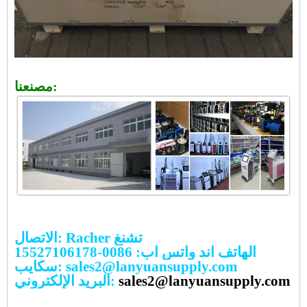
مصنعنا:
الاتصال: Racher تشنغ
الهاتف اند واتس اب: 0086-15527106178
سكايب: sales2@lanyuansupply.com
sales2@lanyuansupply.com
البريد الإلكتروني: