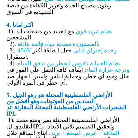
زينون مصباح الحياة وتعزيز الكفاءة من قبضة
التقليدية في السوق.
أكثر أمانا
4.
نظام تبريد قوي
مع العديد من مشعات اند
1).
.
المشجعين
.
المستوردة مضخة مياه فائقة هادئة
2).
450V وحدة إحتراق قبلي
جعل الطاقة أكثر
3).
.
استقرارا
نظام الحماية ناقوس الخطر من تدفق المياه
4).
ودرجة حرارة الماء
: إيقاف كافة العمل على الفور في
حال وجود أي خطر، وحماية الناس وأمبير. الجهاز ضد
.
أي خطر في المرة الأولى
الأراضي الفلسطينية المحتلة هو ر
هو
الجيل
5.
السادس من الفوتونات.
وهو أفضل من
الشعيرات.
الأراضي الفلسطينية المحتلة المقارنة اند
IPL
1). الأراضي الفلسطينية المحتلة
يغير وضع معقد
التقليدي للIPL، وتحقيق التصميم ثلاثي الأبعاد:
الطاقة + عرض النبضة + تردد
. انتاج الطاقة خلال