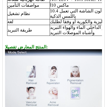
ماكس
10
ا
مواصفات التأمين
ق
لون الشاشة التي تعمل
نظام تشغيل
باللمس الذكية
انجليزية والكورية أو وفقا لطلبك
لغة
قطر الداخلي
الماء والهواء
التبريد
طريقة التبريد
وأشباه الموصلات التبريد
المنتج المعارض تفصيلا: