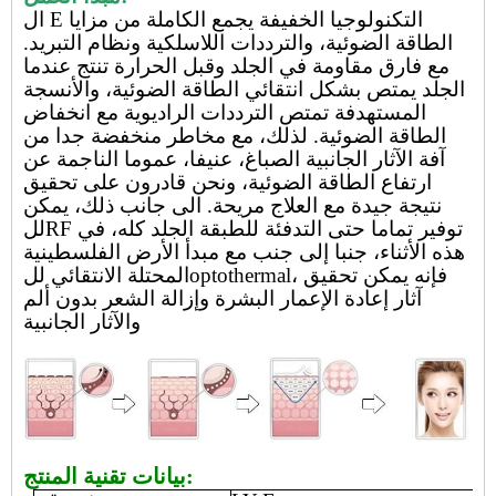
E التكنولوجيا الخفيفة
يجمع الكاملة من مزايا
ال
الطاقة الضوئية، والترددات اللاسلكية ونظام التبريد.
مع فارق مقاومة في الجلد وقبل الحرارة
تنتج عندما
الجلد يمتص بشكل انتقائي الطاقة الضوئية، والأنسجة
المستهدفة تمتص الترددات الراديوية مع انخفاض
الطاقة الضوئية. لذلك، مع مخاطر منخفضة جدا من
آفة الآثار الجانبية الصباغ، عنيفا، عموما الناجمة عن
ارتفاع الطاقة الضوئية، ونحن قادرون على تحقيق
نتيجة جيدة مع العلاج مريحة. الى جانب ذلك، يمكن
للRF توفير تماما حتى التدفئة للطبقة الجلد كله، في
هذه الأثناء، جنبا إلى جنب مع مبدأ الأرض الفلسطينية
المحتلة الانتقائي للoptothermal، فإنه يمكن تحقيق
آثار إعادة الإعمار البشرة وإزالة الشعر بدون ألم
والآثار الجانبية
بيانات تقنية المنتج: