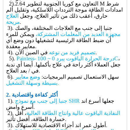
التعاون مع كوريا الجنوبية لتطوير 2.64 M شرط
.
2)
امدادات الطاقة موجة الترددات اللاسلكية، وتقليل ألم
حارق، أعقب ذلك من تأثير العلاج، وجعل
العلاج
.
مريحة
جنبا إلى جنب مع العلاجات المختلفة، والصك
3).
مجهزة العديد من المعلمات المشتركة،
ويمكن للمرء
أن ضبط الطاقة الرئيسية لتشغيلها دون وضع أي
معايير معقدة.
في الصين الآن.
تصميم فريد من نوعه
4).
،
Painless- درجة الحرارة الياقوت يبرد 0 ~ 100C
5).
جعل العملاء أكثر راحة في علاج بأكملها. أيضا أي ندبة
في / بعد العلاج.
سهل الاستعمال تصميم البرمجيات:
وضع معايير
6).
بسيطة وسهلة التشغيل.
أكثر كفاءة واقتصادية
2.
جعلها أسرع اند
جنبا إلى جنب مع نموذج SHR
1).
أسرع وامض.
النفاذية الياقوت عالية وانتاج الطاقة العالية
، أقل
2).
خسارة الطاقة، أفضل تأثير.
أطول عمر اند أجزاء الاقتصادية للاستهلاك.
3).