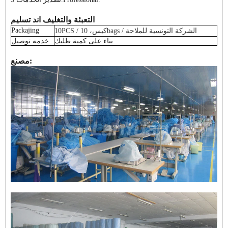
التعبئة والتغليف اند تسليم:
Packajing
10PCS / كيس، 10bags / الشركة التونسية للملاحة
بناء على كمية طلبك
خدمه توصيل
مصنع: