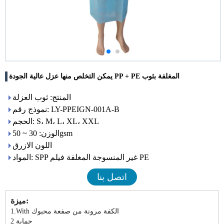
يمكن التخلص منها عزل عالية الجودة PP + PE المغلفة بثوب
المنتج: ثوب العزلة
نموذج رقم: LY-PPEIGN-001A-B
الحجم: S، M، L، XL، XXL
الوزن: 30 ~ 50gsm
اللون الازرق
المواد: SPP غير المنسوجة المغلفة فيلم PE
اتصل بنا
ميزة:
1.With الكفة مرونة من صفعة محبوك
حماية 2.Medical