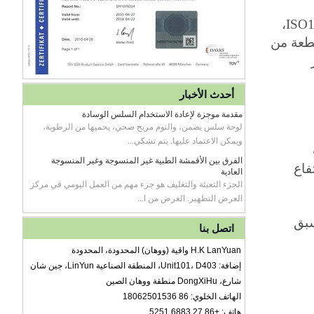
ممتاز الطبية غير المنسوجة، وعملية الإنتاج من خلال شهادة نظام مراقبة جودة المنتجات الطبية الدولية ISO13485،
قطعة من
أحدث الأخبار
مقدمة موجزة لإعادة الاستخدام السلس الوسادة
لوحة سلس يضمن، والنوم مريح صحي، يحميها من الرطوبة،
ويمكن الاعتماد عليها. يتم تشكي...
الفرق بين الأقمشة الطبية غير المنسوجة وغير المنسوجة
فاع
العادية
الجزء التعبئة والتغليف هو جزء مهم من العمل اليومي في مركز
العرض التطهير. الغرض من ا...
سبق
اتصل بنا
H.K LanYuan واقية (ووهان) المحدودة، المحدودة
إضافة: Unit101، D403، المنطقة الصناعية LinYun، جين شان
شارع، DongXiHu منطقة ووهان الصين
الهاتف الخلوي: 86 18062501536
هاتف: +86 27 6883 5251