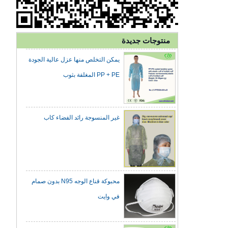
طبقات من الأذن للاستخدام مرة
واحدة للرعاية الصحية
منتوجات جديدة
يمكن التخلص منها عزل عالية الجودة
PP + PE المغلفة بثوب
غير المنسوجة رائد الفضاء كاب
محبوكة قناع الوجه N95 بدون صمام
في وايت
SMS المتاح / ثوب الجراحية اجتماعات