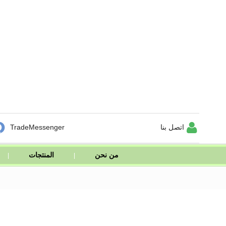


اتصل بنا
TradeMessenger
من نحن
المنتجات
|
|