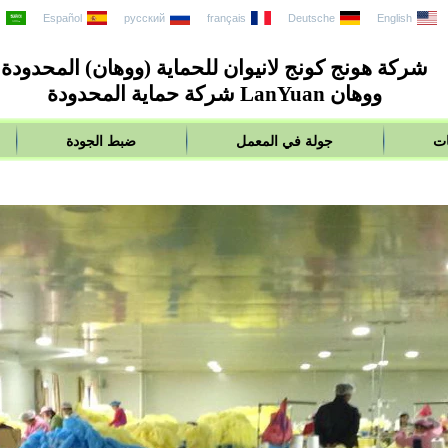
English
Deutsche
français
русский
Español
ع
شركة هونج كونج لانيوان للحماية (ووهان) المحدودة
ووهان LanYuan شركة حماية المحدودة
ات
جولة في المعمل
ضبط الجودة