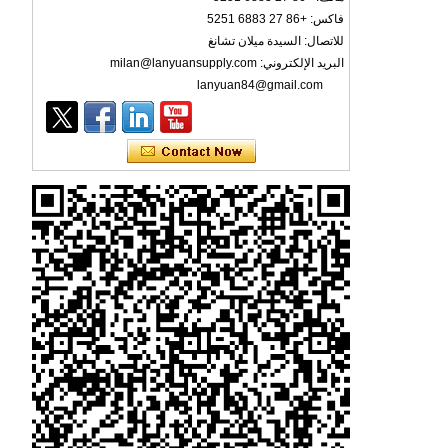
فاكس: +86 27 6883 5251
للاتصال: السيدة ميلان تشانغ
البريد الإلكتروني: milan@lanyuansupply.com
lanyuan84@gmail.com
قناع للوجه يمكن التخلص منه بثلاث