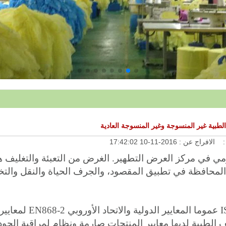
لطبية غير المنسوجة وغير المنسوجة العادية
:
الافراج عن :
2016-11-10 17:42:02
ومي في مركز العرض التطهير. الغرض من التعبئة والتغليف ه
 المحافظة في تطبيق المقصود، والجرف الحياة والنقل والت
في الوقت الحاضر، فإن المجتمع الدولي ISO11607 عموما المع
ليف الطبية لديها معايير المنتجات صارمة ونظام لمراقبة الجود