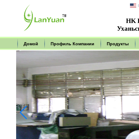
HK L
Уханьск
Домой
Профиль Компании
Продукты