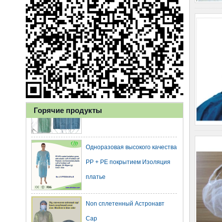
Ly 3-слойная одноразовая
маска для лица с ушной петлей
для здравоохранения
Горячие продукты
Одноразовая высокого качества
PP + PE покрытием Изоляция
платье
Non сплетенный Астронавт
Cap