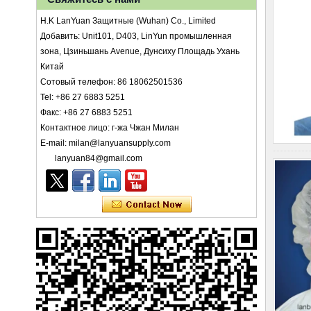
H.K LanYuan Защитные (Wuhan) Co., Limited
Добавить: Unit101, D403, LinYun промышленная
зона, Цзиньшань Avenue, Дунсиху Площадь Ухань
Китай
Сотовый телефон: 86 18062501536
Tel: +86 27 6883 5251
Факс: +86 27 6883 5251
Контактное лицо: г-жа Чжан Милан
E-mail: milan@lanyuansupply.com
lanyuan84@gmail.com