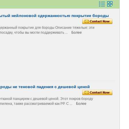
рытый нейлоновой сдержанностью покрытие бороды
держанный покрытие для бороды Описание тяжелые: эти
осадку, чтобы вы могли поддерживать ...
Более
роды не теновой падения с дешевой ценой
тканой панцирем с дешевой ценой. Этот покров бороду
илена, также рассматриваемой как PP. C ...
Более