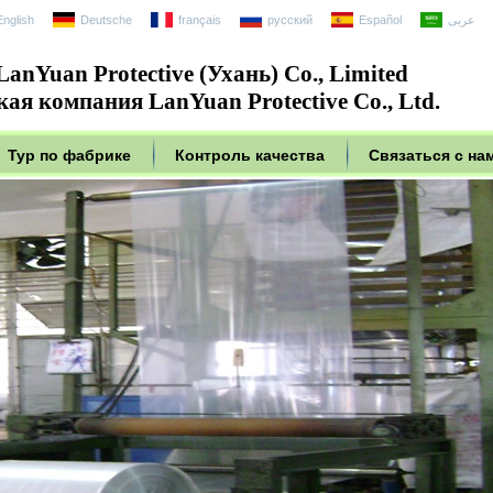
English
Deutsche
français
русский
Español
عربى
anYuan Protective (Ухань) Co., Limited
ая компания LanYuan Protective Co., Ltd.
Тур по фабрике
Контроль качества
Связаться с на