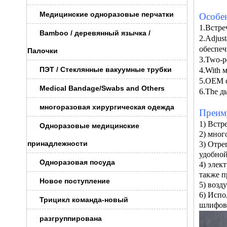
Медицинские одноразовые перчатки
Особе
1.
Встре
Bamboo / деревянный язычка /
2.Adjust
обеспеч
Палочки
3.Two-р
ПЭТ / Стеклянные вакуумные трубки
4.With 
5.OEM 
Medical Bandage/Swabs and Others
6.The д
многоразовая хирургическая одежда
Преим
1) Встр
Одноразовые медицинские
2) мног
принадлежности
3) Отре
удобной
Одноразовая посуда
4) элек
также п
Новое поступление
5) возд
6) Испо
Трицикл команда-новый
шлифова
разгруппирована