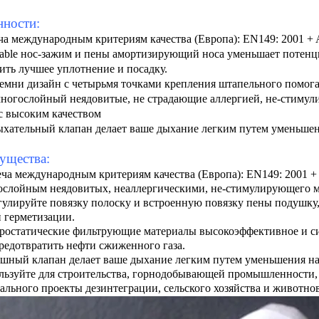
нности:
ча международным критериям качества (Европа): EN149: 2001 + 
able нос
-
зажим и пены амортизирующий носа уменьшает потенци
ить лучшее уплотнение и посадку.
емни дизайн с четырьмя точками крепления штапельного помог
многослойный неядовитые, не страдающие аллергией, не-стиму
с высоким качеством
ыхательный клапан делает ваше дыхание легким путем уменьшен
ущества:
еча международным критериям качества (Европа): EN149: 2001 +
ослойным неядовитых, неаллергическими, не-стимулирующего м
гулируйте повязку полоску и встроенную повязку пены подушку
 герметизации.
тростатические фильтрующие материалы высокоэффективное и с
редотвратить нефти сжиженного газа.
ушный клапан делает ваше дыхание легким путем уменьшения на
льзуйте для строительства, горнодобывающей промышленности,
льного проекты дезинтеграции, сельского хозяйства и животново