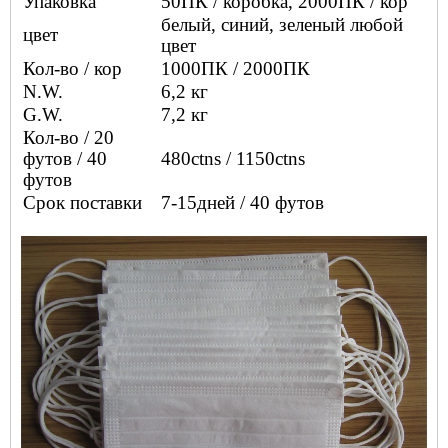
Упаковка
50ПК / коробка, 2000ПК / кор
белый, синий, зеленый любой
цвет
цвет
Кол-во / кор
1000ПК / 2000ПК
N.W.
6,2 кг
G.W.
7,2 кг
Кол-во / 20
футов / 40
480ctns / 1150ctns
футов
Срок поставки
7-15дней / 40 футов