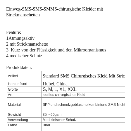
Einweg-SMS-SMS-SMMS-chirurgische Kleider mit
Strickmanschetten
Feature:
1
Atmungsaktiv
2.mit Strickmanschette
3. Kurz von der Flüssigkeit und den Mikroorganismus
4.medischer Schutz.
Produktdaten:
Standard
SMS
Chirurgisches Kleid
Mit Strickm
Artikel
Hubei, China.
Herkunftsort
S, M, L, XL, XXL
Größe
Art
steriles chirurgisches Kleid
Material
SPP und schmelzgeblasene kombinierte SMS-Nichtge
Gewicht
35 ~ 60gsm
Verwendung
Medizinischer Schutz
Farbe
Blau