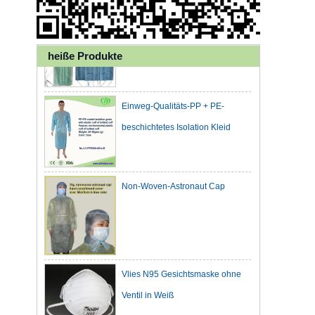
Gesichtsmaske für die
Gesundheitsfürsorge
heiße Produkte
Einweg-Qualitäts-PP + PE-
beschichtetes Isolation Kleid
Non-Woven-Astronaut Cap
Vlies N95 Gesichtsmaske ohne
Ventil in Weiß