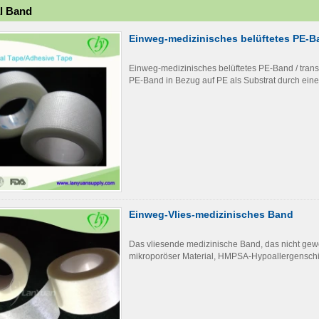
l Band
Einweg-medizinisches belüftetes PE-B
Einweg-medizinisches belüftetes PE-Band / tran
PE-Band in Bezug auf PE als Substrat durch eine
Einweg-Vlies-medizinisches Band
Das vliesende medizinische Band, das nicht ge
mikroporöser Material, HMPSA-Hypoallergenschic