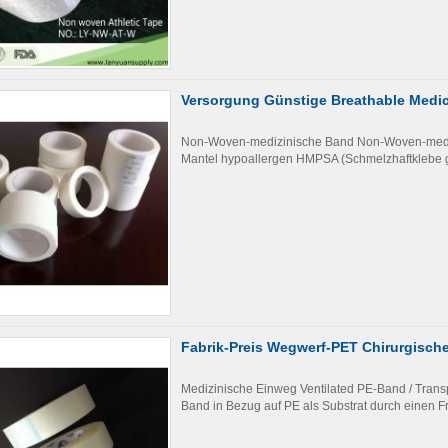
Versorgung Günstige Breathable Medi
Non-Woven-medizinische Band Non-Woven-mediz
Mantel hypoallergen HMPSA (Schmelzhaftklebe g
Fabrik-Preis Wegwerf-PET Chirurgisch
Medizinische Einweg Ventilated PE-Band / Trans
Band in Bezug auf PE als Substrat durch einen F