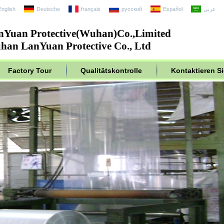
English
Deutsche
français
русский
Español
عربى
nYuan Protective(Wuhan)Co.,Limited
an LanYuan Protective Co., Ltd
Factory Tour
Qualitätskontrolle
Kontaktieren S