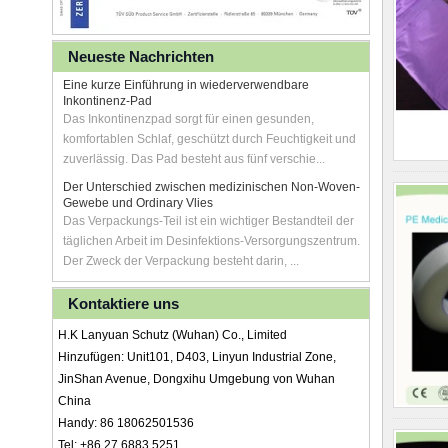
Neueste Nachrichten
Eine kurze Einführung in wiederverwendbare
Inkontinenz-Pad
Das Inkontinenzpad sorgt für einen gesunden,
komfortablen Schlaf, geschützt durch Feuchtigkeit und
zuverlässig. Das Pad besteht aus fünf verschie...
Der Unterschied zwischen medizinischen Non-Woven-
Gewebe und Ordinary Vlies
Das Verpackungs-Teil ist ein wichtiger Bestandteil der
täglichen Arbeit im Desinfektions-Versorgungszentrum.
Der Zweck der Verpackung besteht darin, ...
Kontaktiere uns
H.K Lanyuan Schutz (Wuhan) Co., Limited
Hinzufügen: Unit101, D403, Linyun Industrial Zone,
JinShan Avenue, Dongxihu Umgebung von Wuhan
China
Handy: 86 18062501536
Tel: +86 27 6883 5251