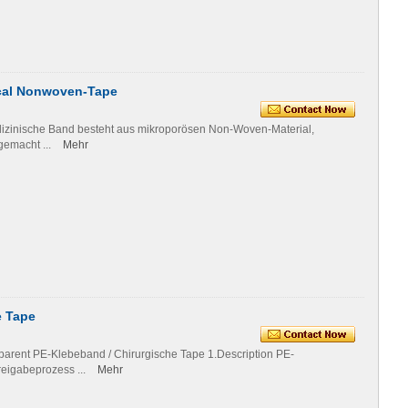
cal Nonwoven-Tape
inische Band besteht aus mikroporösen Non-Woven-Material,
emacht ...
Mehr
e Tape
parent PE-Klebeband / Chirurgische Tape 1.Description PE-
reigabeprozess ...
Mehr