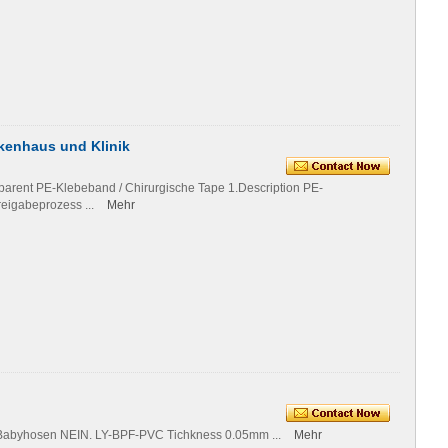
nkenhaus und Klinik
parent PE-Klebeband / Chirurgische Tape 1.Description PE-
reigabeprozess ...
Mehr
 Babyhosen NEIN. LY-BPF-PVC Tichkness 0.05mm ...
Mehr