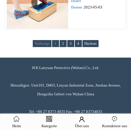
Dauer
Datum
2023-05-03
Vorherige
1
2
3
4
Nächste
H.K Lanyuan Protective (Wuhan) Co., Ltd.
Hinzufügen: Unit101, D403, Linyun Industrial Zone, Jinshan Avenue,
Dongxihu Gebiet von Wuhan China
Tel: +86 27 8373 4835 Fax: +86 27 83734835
Heim
Kategorie
Über uns
Kontaktiere uns
Mobile: 86-18062501536