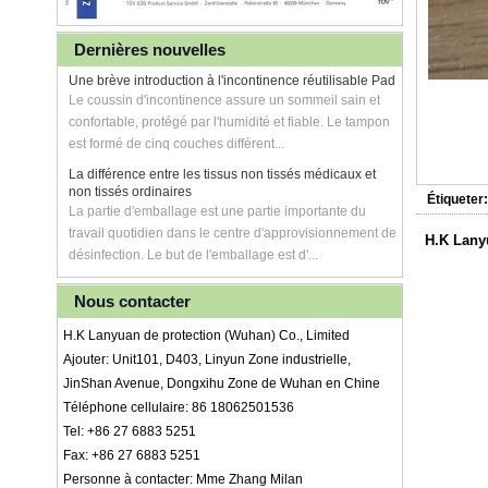
Dernières nouvelles
Une brève introduction à l'incontinence réutilisable Pad
Le coussin d'incontinence assure un sommeil sain et
confortable, protégé par l'humidité et fiable. Le tampon
est formé de cinq couches différent...
La différence entre les tissus non tissés médicaux et
non tissés ordinaires
Étiqueter:
La partie d'emballage est une partie importante du
travail quotidien dans le centre d'approvisionnement de
H.K Lany
désinfection. Le but de l'emballage est d'...
Nous contacter
H.K Lanyuan de protection (Wuhan) Co., Limited
Ajouter: Unit101, D403, Linyun Zone industrielle,
JinShan Avenue, Dongxihu Zone de Wuhan en Chine
Téléphone cellulaire: 86 18062501536
Tel: +86 27 6883 5251
Fax: +86 27 6883 5251
Personne à contacter: Mme Zhang Milan