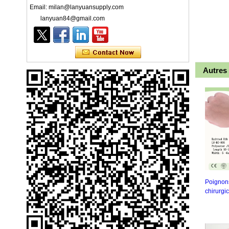
Email: milan@lanyuansupply.com
lanyuan84@gmail.com
Autres
Poignons
Masque facial jetable Ly 3 plis
chirurgi
avec boucle d'oreille pour soins
de santé