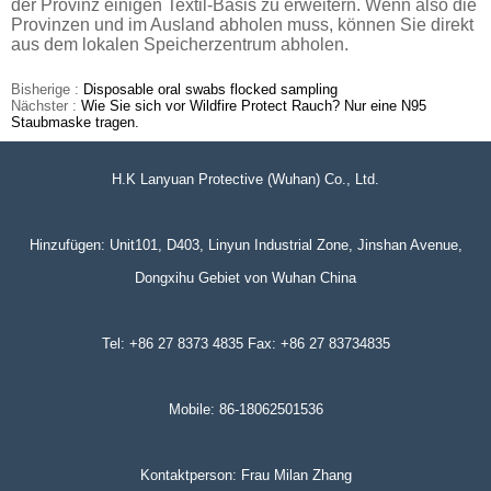
der Provinz einigen Textil-Basis zu erweitern. Wenn also die
Provinzen und im Ausland abholen muss, können Sie direkt
aus dem lokalen Speicherzentrum abholen.
Bisherige :
Disposable oral swabs flocked sampling
Nächster :
Wie Sie sich vor Wildfire Protect Rauch? Nur eine N95
Staubmaske tragen.
H.K Lanyuan Protective (Wuhan) Co., Ltd.
Hinzufügen: Unit101, D403, Linyun Industrial Zone, Jinshan Avenue,
Dongxihu Gebiet von Wuhan China
Tel: +86 27 8373 4835 Fax: +86 27 83734835
Mobile: 86-18062501536
Kontaktperson: Frau Milan Zhang