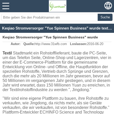
Suche
Keqiao Stromversorger "Yue Spinnen Business" wurde textilen Rohstoffen Industrie ", J
Keqiao Stromversorger "Yue Spinnen Business" wurde
Autor:
Quelle:
http://www.31wfb.com
Loslassen:
2016-06-20
textilen Rohstoffen Industrie ", J
Textil
Stadtmarkt ein Rohstofflieferant, baute die PC-Seite,
um das Telefon Seite, Online-Shop und Lagerzentren, vier in
einer der E-Commerce-Plattform für die gemeinsame
Entwicklung von Online- und Offline, die Hauptfunktion der
speziellen Rohstoffe, Vertrieb durch Sprünge und Grenzen,
durch die mehr als 20 Millionen im Jahr gewesen, bevor auf
50 Millionen im vergangenen Jahr gestiegen, und in diesem
Jahr wird erwartet, dass 150 Millionen Yuan zu erreichen, in
der Textilrohstoffindustrie zu werden ", Jingdong."
"Wir sind eine eigene Plattform zu bauen, ihre Rohstoffe zu
verkaufen, wie Jingdong, da nichts mehr, als sie Geräte
verkaufen, die wir verkaufen, ist von besonderer Rohstoffe."
Plattform-Entwickler ECHINFO Science and Technology