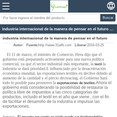
Buscar
industria internacional de la manera de pensar en el futuro patrón no tejido de mercado
industria internacional de la manera de pensar en el futuro
Autor:
Fuente:
http://www.31wfb.com
Liberar:
2016-03-25
patrón no tejido de mercado
El 11 de marzo, el ministro de Comercio, Hera dijo que el
gobierno está preparando activamente para una nueva política
comercial, ya que el sector industrial más importante, la
la
textil
industria se dará prioridad.
E influenciado por la desaceleración
económica mundial, las exportaciones textiles en declive debido al
aumento de la cantidad y el precio decreacing, el Gobierno hará
todo lo posible para promover la
.
Ahora el
exportaciones de textiles
gobierno está considerando la posibilidad de restaurar
la
política libre de impuestos
a las cinco categorías de
productos, incluido el textil en el año que viene , con el fin
de facilitar el desarrollo de la industria e impulsar las
exportaciones.
Anterior :
El noventa por ciento no tejido puede ser biodegradables