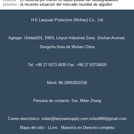
próximo :
la reciente situación del mercado mundial de algodón
H.K Lanyuan Protective (Wuhan) Co., Ltd
Agregar: Unidad101, D403, Linyun Industrial Zone, Jinshan Avenue,
Dongxihu Area de Wuhan China
Tel: +86 27 8373 4835 Fax: +86 27 83734835
Móvil: 86-18062501536
Persona de contacto: Sra. Milan Zhang
Correo electrónico: milan@lanyuansupply.com;milan988@gmail.com
Mapa del sitio
LLms
Maestría en Derecho completa